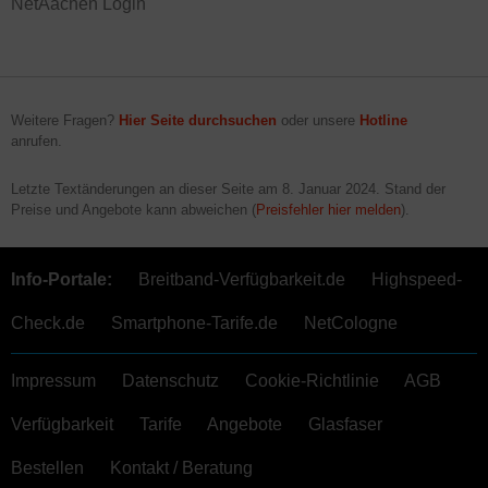
NetAachen Login
Weitere Fragen?
Hier Seite durchsuchen
oder unsere
Hotline
anrufen.
Letzte Textänderungen an dieser Seite am
8. Januar 2024
. Stand der
Preise und Angebote kann abweichen (
Preisfehler hier melden
).
Info-Portale:
Breitband-Verfügbarkeit.de
Highspeed-
Check.de
Smartphone-Tarife.de
NetCologne
Impressum
Datenschutz
Cookie-Richtlinie
AGB
Verfügbarkeit
Tarife
Angebote
Glasfaser
Bestellen
Kontakt / Beratung