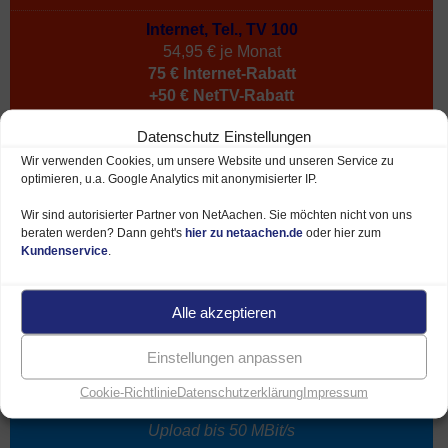
Internet, Tel., TV 100
54,95 € je Monat
75 € Internet-Rabatt
+50 € NetTV-Rabatt
Datenschutz Einstellungen
Wir verwenden Cookies, um unsere Website und unseren Service zu
optimieren, u.a. Google Analytics mit anonymisierter IP.
250 MBit/s
Wir sind autorisierter Partner von NetAachen. Sie möchten nicht von uns
beraten werden? Dann geht's
hier zu netaachen.de
oder hier zum
Kundenservice
.
ab 49,95 €*
je Monat
Alle akzeptieren
Einstellungen anpassen
Fiber 250 Anschluss
via FTTH / FTTB / FTTC
Cookie-Richtlinie
Datenschutzerklärung
Impressum
Download bis 250 MBit/s
Upload bis 50 MBit/s