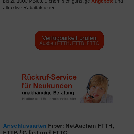
bis zu 1000 MBit/s. Sichern sich günstige
Angebote
und
attraktive Rabattaktionen.
Verfügbarkeit prüfen
Ausbau FTTH, FTTB, FTTC
Anschlussarten
Fiber: NetAachen FTTH,
FTTB / G.fast und FTTC