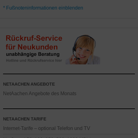
*Für alle NetAachen Fiber Angebote mit Guthaben / Rabatt gilt
* Fußnoteninformationen einblenden
eine Vertragslaufzeit von 24 Monaten. Bonus-Guthaben für den
FTTH / FTTB / FTTC Anschluss werden über 10 Monate verteilt
gutgeschrieben. Alternativ gibt es die NetAachen Glasfaser Tarife
auch ohne Mindestvertragslaufzeit (monatlich kündbar) – hier
gelten abweichende Deals.
Aktionen gelten meist nur für
Neukunden. Online-Preisvorteile gelten teilweise nicht in lokalen
Geschäften.
NETAACHEN ANGEBOTE
NetAachen Angebote des Monats
NETAACHEN TARIFE
Internet-Tarife – optional Telefon und TV