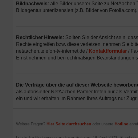
Bildnachweis:
alle Bilder unserer Seite zu NetAachen Ta
Bildagentur unterlizensiert (z.B. Bilder von Fotolia.com)
Rechtlicher Hinweis:
Sollten Sie der Ansicht sein, das
Rechte eingreifen bzw. diese verletzen, nehmen Sie bitte
netaachen.telefon-tv-internet.de /
Kontaktformular
/ Fa
Ernst nehmen und bei rechtmäßigen Beanstandungen sc
Die Verträge über die auf dieser Webseite beworb
als autorisierter NetAachen Partner treten nur als Vermi
ein und wir erhalten im Rahmen Ihres Auftrags nur Zugrif
Weitere Fragen?
Hier Seite durchsuchen
oder unsere
Hotline
anruf
Letzte Textänderungen an dieser Seite am
19. April 2023
. Stand der