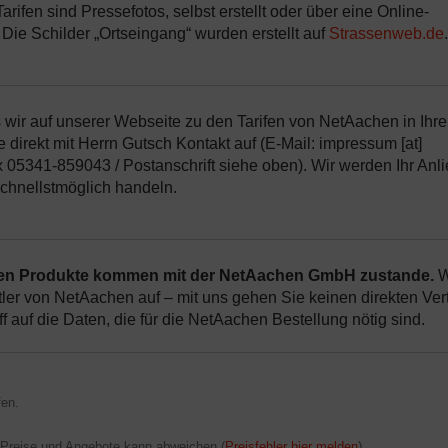
rifen sind Pressefotos, selbst erstellt oder über eine Online-
. Die Schilder „Ortseingang“ wurden erstellt auf
Strassenweb.de
.
s wir auf unserer Webseite zu den Tarifen von NetAachen in Ihre
 direkt mit Herrn Gutsch Kontakt auf (E-Mail: impressum [at]
x 05341-859043 / Postanschrift siehe oben). Wir werden Ihr Anl
hnellstmöglich handeln.
enen Produkte kommen mit der NetAachen GmbH zustande.
W
ttler von NetAachen auf – mit uns gehen Sie keinen direkten Ver
f auf die Daten, die für die NetAachen Bestellung nötig sind.
en.
 Preise und Angebote kann abweichen (
Preisfehler hier melden
).