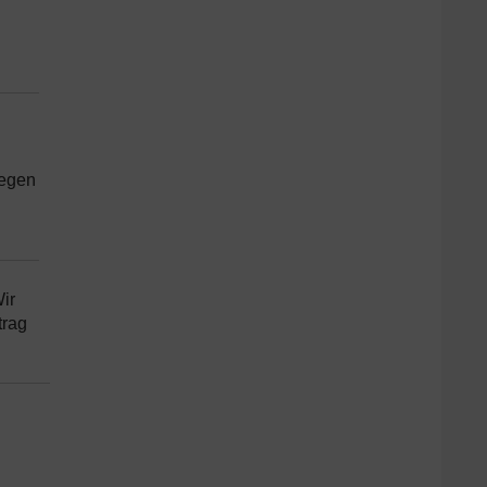
iegen
ir
trag