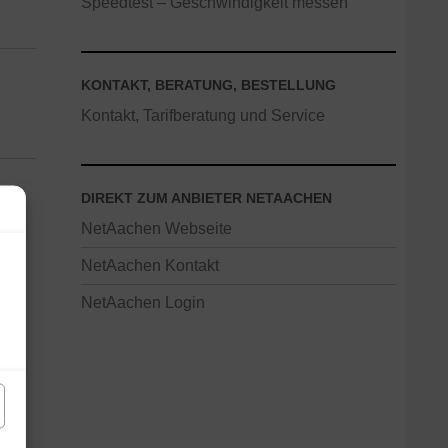
Speedtest – Geschwindigkeit messen
KONTAKT, BERATUNG, BESTELLUNG
Kontakt, Tarifberatung und Service
DIREKT ZUM ANBIETER NETAACHEN
NetAachen Webseite
NetAachen Kontakt
NetAachen Login