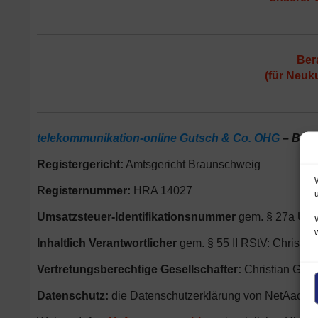
Ber
(für Neuk
telekommunikation-online Gutsch & Co. OHG
– Betr
Registergericht:
Amtsgericht Braunschweig
Registernummer:
HRA 14027
Umsatzsteuer-Identifikationsnummer
gem. § 27a US
Inhaltlich Verantwortlicher
gem. § 55 II RStV: Christian
Vertretungsberechtige Gesellschafter:
Christian Gut
Datenschutz:
die Datenschutzerklärung von NetAachen.