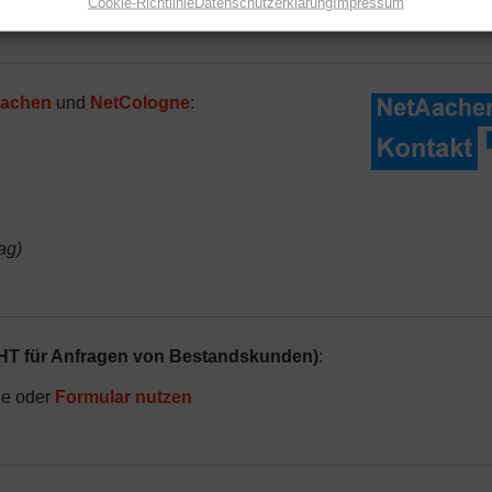
Cookie-Richtlinie
Datenschutzerklärung
Impressum
is siehe unten
achen
und
NetCologne
:
ag)
HT für Anfragen von Bestandskunden)
:
de oder
Formular nutzen