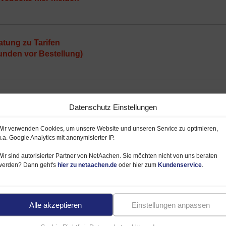
atung zu Tarifen
unden vor Bestellung)
eiber von NetAachen.Telefon-TV-Internet.de
Datenschutz Einstellungen
Wir verwenden Cookies, um unsere Website und unseren Service zu optimieren,
u.a. Google Analytics mit anonymisierter IP.
tG: DE 221259598
Wir sind autorisierter Partner von NetAachen. Sie möchten nicht von uns beraten
werden? Dann geht's
hier zu netaachen.de
oder hier zum
Kundenservice
.
 Gutsch (Anschrift s.o.)
sch und Ralf Reymann
Alle akzeptieren
Einstellungen anpassen
Telefon-TV-Internet.de finden Sie
HIER