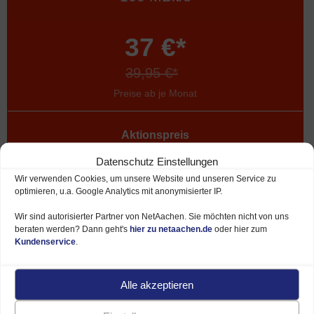
37 €*
39,95 €*
Preise ab je Monat
Aktionspreis
dauerhaft
Datenschutz Einstellungen
Download bis
Wir verwenden Cookies, um unsere Website und unseren Service zu
optimieren, u.a. Google Analytics mit anonymisierter IP.
100 MBit/s
Wir sind autorisierter Partner von NetAachen. Sie möchten nicht von uns
Upload bis
beraten werden? Dann geht's
hier zu netaachen.de
oder hier zum
40 MBit/s
Kundenservice
.
Verfügbar via
DSL, Kabel
Alle akzeptieren
u. Glasfaser