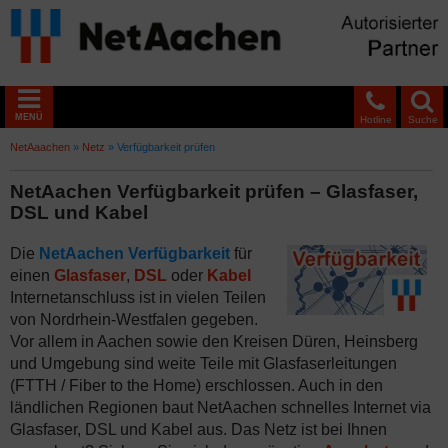
MENÜ
Hotline
Suche
NetAaachen
»
Netz
»
Verfügbarkeit prüfen
NetAachen Verfügbarkeit prüfen – Glasfaser,
DSL und Kabel
Die
NetAachen Verfügbarkeit
für
einen
Glasfaser
,
DSL
oder
Kabel
Internetanschluss ist in vielen Teilen
von Nordrhein-Westfalen gegeben.
Vor allem in Aachen sowie den Kreisen Düren, Heinsberg
und Umgebung sind weite Teile mit Glasfaserleitungen
(FTTH / Fiber to the Home) erschlossen. Auch in den
ländlichen Regionen baut NetAachen schnelles Internet via
Glasfaser, DSL und Kabel aus. Das Netz ist bei Ihnen