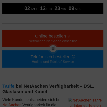
02
12
23
08
TAGE
STD.
MIN.
SEK.
Online bestellen ⇗
NetAachen NetSpeed Anschluss
🛒
Telefonisch bestellen ✆
Hotline und Rückruf-Service
Tarife
bei NetAachen Verfügbarkeit – DSL,
Glasfaser und Kabel
Viele Kunden entscheiden sich bei
NetAachen
Verfügbarkeit für die