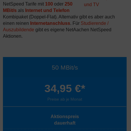
NetSpeed Tarife mit
100
oder
250
MBit/s
als
Internet und Telefon
Kombipaket (Doppel-Flat). Alternativ gibt es aber auch
einen reinen
Internetanschluss
. Für
Studierende /
Auszubildende
gibt es eigene NetAachen NetSpeed
Aktionen.
50 MBit/s
34,95 €*
Preise ab je Monat
Aktionspreis
dauerhaft