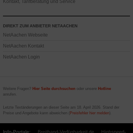
Kontakt, Tarifberatung und Service
DIREKT ZUM ANBIETER NETAACHEN
NetAachen Webseite
NetAachen Kontakt
NetAachen Login
Weitere Fragen?
Hier Seite durchsuchen
oder unsere
Hotline
anrufen.
Letzte Textänderungen an dieser Seite am
18. April 2026
. Stand der
Preise und Angebote kann abweichen (
Preisfehler hier melden
).
Info-Portale:
Breitband-Verfügbarkeit.de
Highspeed-