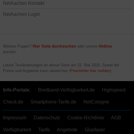
NetAachen Kontakt
NetAachen Login
Weitere Fragen?
Hier Seite durchsuchen
oder unsere
Hotline
anrufen.
Letzte Textänderungen an dieser Seite am
31. Mai 2026
. Stand der
Preise und Angebote kann abweichen (
Preisfehler hier melden
).
Info-Portale:
Breitband-Verfügbarkeit.de
Highspeed-
Check.de
Smartphone-Tarife.de
NetCologne
Impressum
Datenschutz
Cookie-Richtlinie
AGB
Verfügbarkeit
Tarife
Angebote
Glasfaser