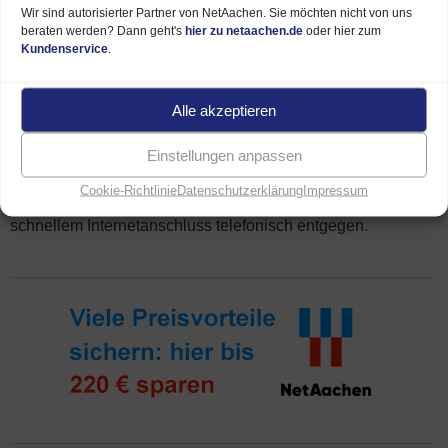
Wir sind autorisierter Partner von NetAachen. Sie möchten nicht von uns
beraten werden? Dann geht's
hier zu netaachen.de
oder hier zum
Kundenservice
.
Hier bestellen
Alle akzeptieren
Einstellungen anpassen
Welcher NetAachen Internet Tarif am besten zu Ihnen passt,
ermitteln wir gern an unserer
Hotline
. Wir nehmen auch
Cookie-Richtlinie
Datenschutzerklärung
Impressum
gern Ihre Bestellung eines NetSpeed Vertrages mit
schnellem Internetanschluss telefonisch entgegen.