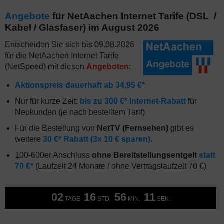
Angebote
für NetAachen Internet Tarife (DSL /
Kabel / Glasfaser) im August 2026
Entscheiden Sie sich bis 09.08.2026
für die NetAachen Internet Tarife
(NetSpeed) mit diesen
Angeboten
:
Aktionspreis dauerhaft ab 34,95 €*
Nur für kurze Zeit:
bis zu 300 €* Internet-Rabatt
für
Neukunden (je nach bestelltem Tarif)
Für die Bestellung von
NetTV (Fernsehen)
gibt es
weitere
30 €* Rabatt (3x 10 € sparen)
.
100-600er Anschluss
ohne Bereitstellungsentgelt
statt
70 €*
(Laufzeit 24 Monate / ohne Vertragslaufzeit 70 €)
02
16
56
10
TAGE
STD.
MIN.
SEK.