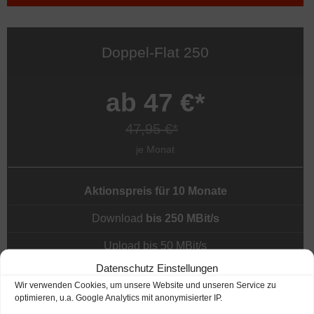
Doppel-Flat 250
ab 47 €*
47,95 €*
je Monat
Aktionspreis für 10 Monate
Download
bis 250 MBit/s
Upload bis 50 MBit/s
Datenschutz Einstellungen
Inkl. Telefonflat dt. Festnetz
Wir verwenden Cookies, um unsere Website und unseren Service zu
optimieren, u.a. Google Analytics mit anonymisierter IP.
2,95 €/Monat sparen