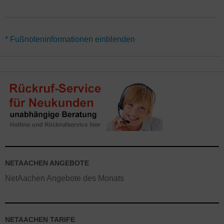
*Für alle Angebote NetAachen Internet Tarife mit Bonus-Guthaben
* Fußnoteninformationen einblenden
und anderen Rabatte gilt eine Vertragslaufzeit von 24 Monaten.
Gutschriften werden über 10 Monate verteilt gutgeschrieben.
Alternativ gibt es die NetAachen NetSpeed Angebote auch ohne
Mindestvertragslaufzeit (jederzeit kündbar) – hier gelten
abweichende Aktionen.
Vorteile gelten im Regelfall nur für
Neukunden. Online-Angebote gelten teilweise nicht in Shops.
NETAACHEN ANGEBOTE
NetAachen Angebote des Monats
NETAACHEN TARIFE