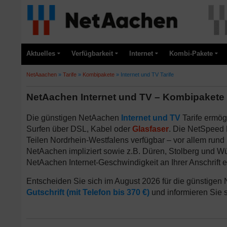
Aktuelles
Verfügbarkeit
Internet
Kombi-Pakete
NetAaachen
»
Tarife
»
Kombipakete
»
Internet und TV Tarife
NetAachen Internet und TV – Kombipakete
Die günstigen NetAachen
Internet und TV
Tarife ermög
Surfen über DSL, Kabel oder
Glasfaser
. Die NetSpeed 
Teilen Nordrhein-Westfalens verfügbar – vor allem run
NetAachen impliziert sowie z.B. Düren, Stolberg und Wü
NetAachen Internet-Geschwindigkeit an Ihrer Anschrift 
Entscheiden Sie sich im August 2026 für die günstigen
Gutschrift (mit Telefon bis 370 €)
und informieren Sie s