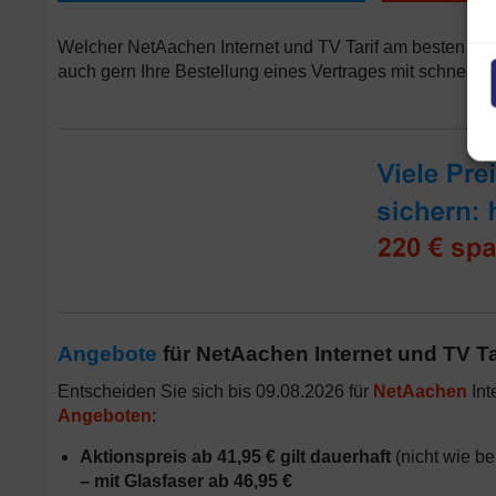
Welcher NetAachen Internet und TV Tarif am besten zu I
auch gern Ihre Bestellung eines Vertrages mit schnelle
Angebote
für NetAachen Internet und TV Ta
Entscheiden Sie sich bis 09.08.2026 für
NetAachen
Int
Angeboten
:
Aktionspreis ab 41,95 € gilt dauerhaft
(nicht wie be
– mit Glasfaser ab 46,95 €