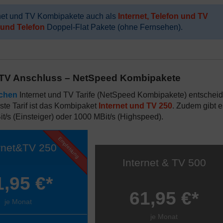
ernet und TV Kombipakete auch als
Internet, Telefon und TV
 und Telefon
Doppel-Flat Pakete (ohne Fernsehen).
d TV Anschluss – NetSpeed Kombipakete
chen
Internet und TV Tarife (NetSpeed Kombipakete) entscheid
ste Tarif ist das Kombipaket
Internet und TV 250
. Zudem gibt e
t/s (Einsteiger) oder 1000 MBit/s (Highspeed).
Empfehlung
ernet&TV 250
Internet & TV 500
1,95 €*
61,95 €*
je Monat
je Monat