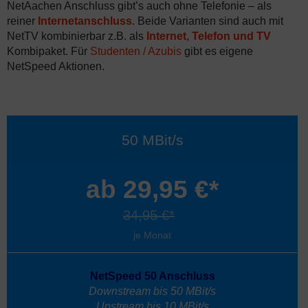
NetAachen Anschluss gibt’s auch ohne Telefonie – als
reiner
Internetanschluss
. Beide Varianten sind auch mit
NetTV kombinierbar z.B. als
Internet, Telefon und TV
Kombipaket. Für
Studenten / Azubis
gibt es eigene
NetSpeed Aktionen.
50 MBit/s
ab 29,95 €*
34,95 €*
je Monat
NetSpeed 50 Anschluss
Downstream bis 50 MBit/s
Upstream bis 10 MBit/s