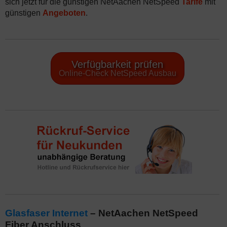
sich jetzt für die günstigen NetAachen NetSpeed
Tarife
mit
günstigen
Angeboten
.
Verfügbarkeit prüfen
Online-Check NetSpeed Ausbau
Glasfaser Internet
– NetAachen NetSpeed
Fiber Anschluss