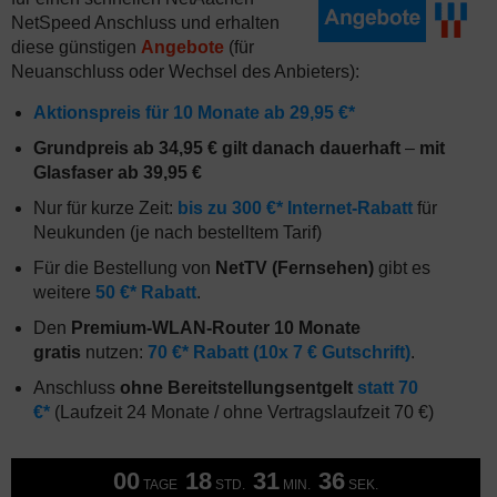
NetSpeed Anschluss und erhalten
diese günstigen
Angebote
(für
Neuanschluss oder Wechsel des Anbieters):
Aktionspreis für 10 Monate ab 29,95 €*
Grundpreis ab 34,95 € gilt danach dauerhaft
–
mit
Glasfaser ab 39,95 €
Nur für kurze Zeit:
bis zu 300 €* Internet-Rabatt
für
Neukunden (je nach bestelltem Tarif)
Für die Bestellung von
NetTV (Fernsehen)
gibt es
weitere
50 €* Rabatt
.
Den
Premium-WLAN-Router 10 Monate
gratis
nutzen:
70 €* Rabatt (10x 7 € Gutschrift)
.
Anschluss
ohne Bereitstellungsentgelt
statt 70
€*
(Laufzeit 24 Monate / ohne Vertragslaufzeit 70 €)
00
18
31
35
TAGE
STD.
MIN.
SEK.