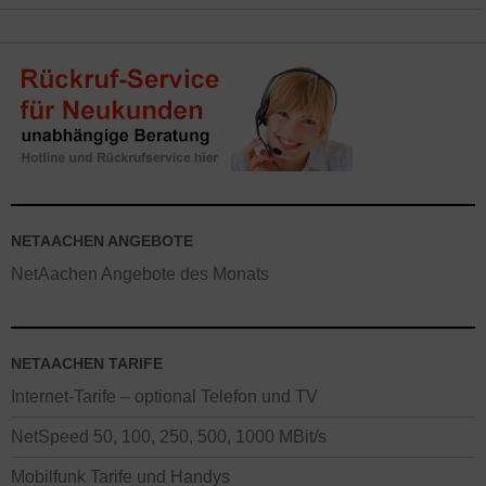
verteilt mit der Monatsrechnung verrrechnet. Alternativ gibt es die
Tarife auch ohne Vertragslaufzeit (jederzeit kündbar) – hier gelten
abweichende Preise.
Aktionen gelten im Regelfall nur für
Neukunden. Online-Vorteile gelten teilweise nicht in lokalen Shops.
NETAACHEN ANGEBOTE
NetAachen Angebote des Monats
NETAACHEN TARIFE
Internet-Tarife – optional Telefon und TV
NetSpeed 50, 100, 250, 500, 1000 MBit/s
Mobilfunk Tarife und Handys