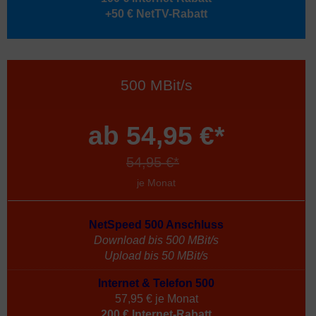
+50 € NetTV-Rabatt
500 MBit/s
ab 54,95 €*
54,95 €*
je Monat
NetSpeed 500 Anschluss
Download bis 500 MBit/s
Upload bis 50 MBit/s
Internet & Telefon 500
57,95 € je Monat
200 € Internet-Rabatt