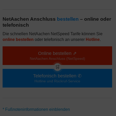
NetAachen Anschluss
bestellen
– online oder
telefonisch
Die schnellen NetAachen NetSpeed Tarife können Sie
online bestellen
oder telefonisch an unserer
Hotline
.
Online bestellen ⇗
NetAachen Anschluss (NetSpeed)
🛒
Telefonisch bestellen ✆
Hotline und Rückruf-Service
*Für alle Angebote NetAachen NetSpeed Anschluss mit Rabatt gilt
* Fußnoteninformationen einblenden
eine Laufzeit von 24 Monaten. Guthaben werden über 10 Monate