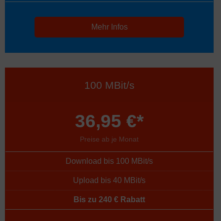
Mehr Infos
100 MBit/s
36,95 €*
Preise ab je Monat
Download bis 100 MBit/s
Upload bis 40 MBit/s
Bis zu 240 € Rabatt