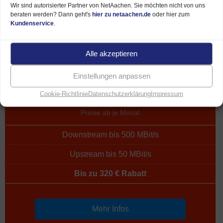
Wir sind autorisierter Partner von NetAachen. Sie möchten nicht von uns
beraten werden? Dann geht's
hier zu netaachen.de
oder hier zum
Kundenservice
.
Alle akzeptieren
500 MBit/s
Einstellungen anpassen
49,95 €*
Cookie-Richtlinie
Datenschutzerklärung
Impressum
Preise ab je Monat
Downstream bis 500 MBit/s
Upstream bis 50 MBit/s
Bis zu 320 € Rabatt
Mehr Infos