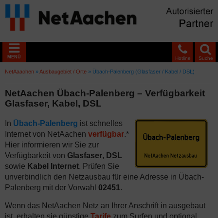
MENÜ
Hotline
Suche
NetAaachen
»
Ausbaugebiet / Orte
»
Übach-Palenberg (Glasfaser / Kabel / DSL)
NetAachen Übach-Palenberg – Verfügbarkeit
Glasfaser, Kabel, DSL
In
Übach-Palenberg
ist schnelles
Internet von NetAachen
verfügbar
.*
Hier informieren wir Sie zur
Verfügbarkeit von
Glasfaser
,
DSL
sowie
Kabel Internet
. Prüfen Sie
unverbindlich den Netzausbau für eine Adresse in Übach-
Palenberg mit der Vorwahl
02451
.
Wenn das NetAachen Netz an Ihrer Anschrift in ausgebaut
ist, erhalten sie günstige
Tarife
zum Surfen und optional