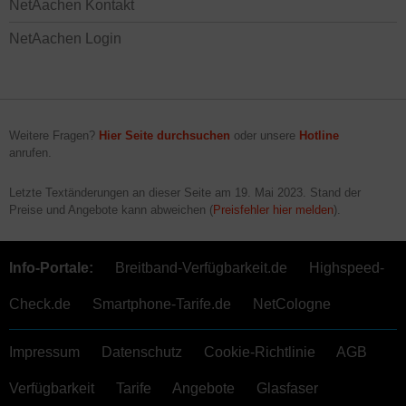
NetAachen Kontakt
NetAachen Login
Weitere Fragen?
Hier Seite durchsuchen
oder unsere
Hotline
anrufen.
Letzte Textänderungen an dieser Seite am
19. Mai 2023
. Stand der
Preise und Angebote kann abweichen (
Preisfehler hier melden
).
Info-Portale:
Breitband-Verfügbarkeit.de
Highspeed-
Check.de
Smartphone-Tarife.de
NetCologne
Impressum
Datenschutz
Cookie-Richtlinie
AGB
Verfügbarkeit
Tarife
Angebote
Glasfaser