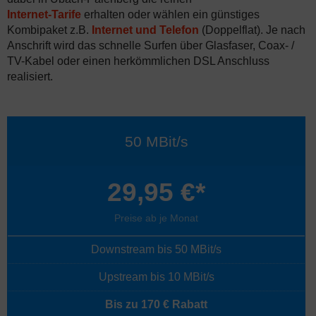
Internet-Tarife
erhalten oder wählen ein günstiges
Kombipaket z.B.
Internet und Telefon
(Doppelflat). Je nach
Anschrift wird das schnelle Surfen über Glasfaser, Coax- /
TV-Kabel oder einen herkömmlichen DSL Anschluss
realisiert.
50 MBit/s
29,95 €*
Preise ab je Monat
Downstream bis 50 MBit/s
Upstream bis 10 MBit/s
Bis zu 170 € Rabatt