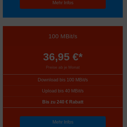
Mehr Infos
100 MBit/s
36,95 €*
Preise ab je Monat
Download bis 100 MBit/s
Upload bis 40 MBit/s
Bis zu 240 € Rabatt
Mehr Infos