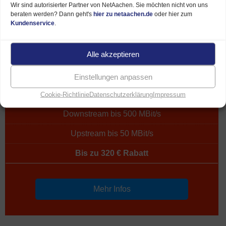
Wir sind autorisierter Partner von NetAachen. Sie möchten nicht von uns
beraten werden? Dann geht's
hier zu netaachen.de
oder hier zum
Kundenservice
.
500 MBit/s
Alle akzeptieren
49,95 €*
Einstellungen anpassen
Preise ab je Monat
Cookie-Richtlinie
Datenschutzerklärung
Impressum
Downstream bis 500 MBit/s
Upstream bis 50 MBit/s
Bis zu 320 € Rabatt
Mehr Infos