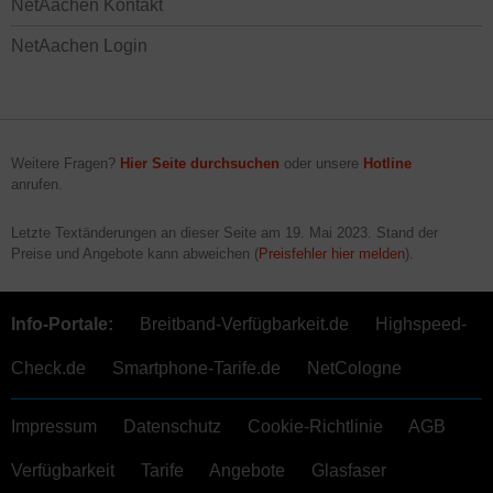
NetAachen Kontakt
NetAachen Login
Weitere Fragen?
Hier Seite durchsuchen
oder unsere
Hotline
anrufen.
Letzte Textänderungen an dieser Seite am
19. Mai 2023
. Stand der
Preise und Angebote kann abweichen (
Preisfehler hier melden
).
Info-Portale:
Breitband-Verfügbarkeit.de
Highspeed-
Check.de
Smartphone-Tarife.de
NetCologne
Impressum
Datenschutz
Cookie-Richtlinie
AGB
Verfügbarkeit
Tarife
Angebote
Glasfaser