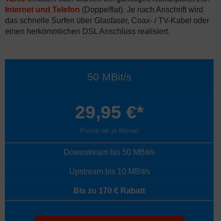
Internet und Telefon
(Doppelflat). Je nach Anschrift wird
das schnelle Surfen über Glasfaser, Coax- / TV-Kabel oder
einen herkömmlichen DSL Anschluss realisiert.
50 MBit/s
29,95 €*
Preise ab je Monat
Downstream bis 50 MBit/s
Upstream bis 10 MBit/s
Bis zu 170 € Rabatt