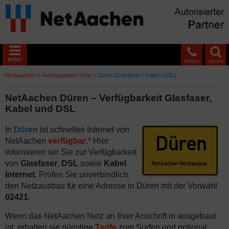
MENÜ
Hotline
Suche
NetAaachen
»
Ausbaugebiet / Orte
»
Düren (Glasfaser / Kabel / DSL)
NetAachen Düren – Verfügbarkeit Glasfaser,
Kabel und DSL
In
Düren
ist schnelles Internet von
NetAachen
verfügbar
.* Hier
informieren wir Sie zur Verfügbarkeit
von
Glasfaser
,
DSL
sowie
Kabel
Internet
. Prüfen Sie unverbindlich
den Netzausbau für eine Adresse in Düren mit der Vorwahl
02421
.
Wenn das NetAachen Netz an Ihrer Anschrift in ausgebaut
ist, erhalten sie günstige
Tarife
zum Surfen und optional