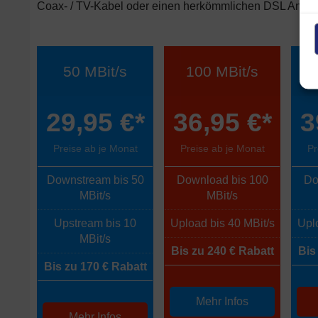
Coax- / TV-Kabel oder einen herkömmlichen DSL Anschlu
50 MBit/s
100 MBit/s
29,95 €*
36,95 €*
3
Preise ab je Monat
Preise ab je Monat
Pr
Downstream bis 50
Download bis 100
Do
MBit/s
MBit/s
Upstream bis 10
Upload bis 40 MBit/s
Uplo
MBit/s
Bis zu 240 € Rabatt
Bis
Bis zu 170 € Rabatt
Mehr Infos
Mehr Infos