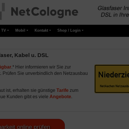
TV
Mobil
Kontakt
Shop / Login
aser, Kabel u. DSL
ügbar
.* Hier informieren wir Sie zur
t
. Prüfen Sie unverbindlich den Netzausbau
t ist, erhalten sie günstige
Tarife
zum
eue Kunden gibt es viele
Angebote
.
arkeit online prüfen