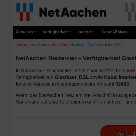
Aktuelles
Verfügbarkeit
Internet
Kombi-Pakete
NetAaachen
»
Ausbaugebiet / Orte
»
Niederzier (Glasfaser / Kabel / DSL)
NetAachen Niederzier – Verfügbarkeit Glasf
In
Niederzier
ist schnelles Internet von NetAachen
verf
Verfügbarkeit von
Glasfaser
,
DSL
sowie
Kabel Interne
für eine Adresse in Niederzier mit der Vorwahl
02428
.
Wenn das NetAachen Netz an Ihrer Anschrift in ausgebau
Surfen und optional Telefonieren und Fernsehen. Für n
Verfügb