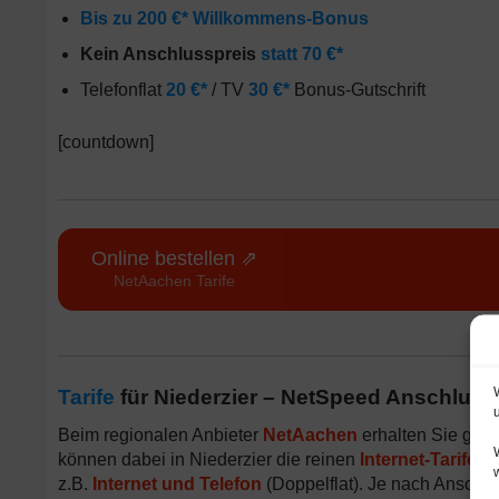
Bis zu 200 €* Willkommens-Bonus
Kein Anschlusspreis
statt 70 €*
Telefonflat
20 €*
/ TV
30 €*
Bonus-Gutschrift
[countdown]
Online bestellen ⇗
NetAachen Tarife
Tarife
für Niederzier – NetSpeed Anschluss
Beim regionalen Anbieter
NetAachen
erhalten Sie gün
können dabei in Niederzier die reinen
Internet-Tarife
er
z.B.
Internet und Telefon
(Doppelflat). Je nach Anschrif