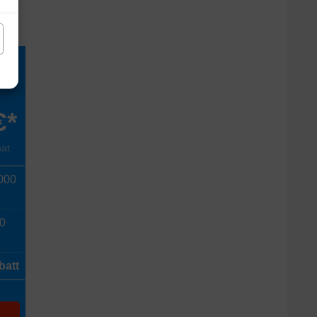
/s
€*
nat
000
00
batt