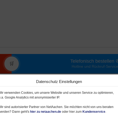
Telefonisch bestellen 
🛒
Hotline und Rückruf-Servic
Datenschutz Einstellungen
Wir verwenden Cookies, um unsere Website und unseren Service zu optimieren,
 von NetAachen (Glasfaser, Kabel, DSL)
u.a. Google Analytics mit anonymisierter IP.
stige
Tarife
für Internet, Telefon und TV. Sie
Wir sind autorisierter Partner von NetAachen. Sie möchten nicht von uns beraten
halten oder wählen ein günstiges Kombipaket
werden? Dann geht's
hier zu netaachen.de
oder hier zum
Kundenservice
.
t wird das schnelle Surfen über Glasfaser,