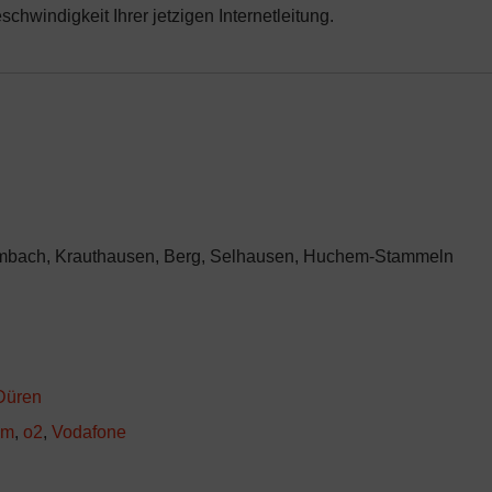
chwindigkeit Ihrer jetzigen Internetleitung.
Hambach, Krauthausen, Berg, Selhausen, Huchem-Stammeln
Düren
om
,
o2
,
Vodafone